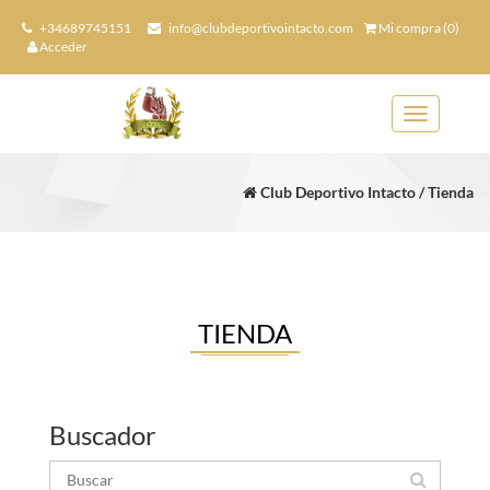
+34689745151
info@clubdeportivointacto.com
Mi compra (0)
Acceder
Toggle
navigation
Club Deportivo Intacto / Tienda
TIENDA
Buscador
Buscar