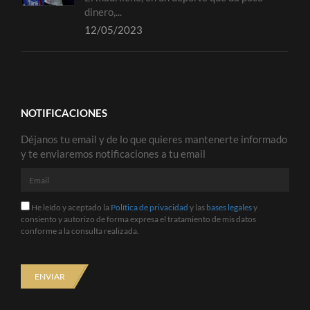
dinero,...
12/05/2023
NOTIFICACIONES
Déjanos tu email y de lo que quieres mantenerte informado
y te enviaremos notificaciones a tu email
Email
He
He leído y aceptado la
Política de privacidad
y las
bases legales
y
leído
consiento y autorizo de forma expresa el tratamiento de mis datos
y
conforme a la consulta realizada.
aceptado
la
Política
de
ENVIAR
privacidad
y
las