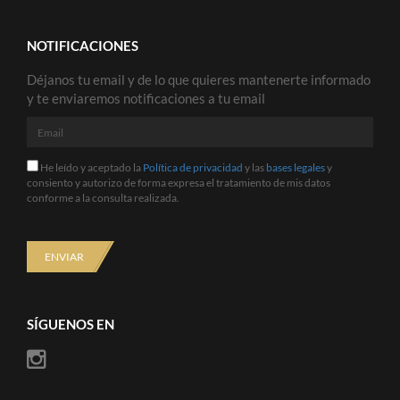
NOTIFICACIONES
Déjanos tu email y de lo que quieres mantenerte informado
y te enviaremos notificaciones a tu email
Email
He
He leído y aceptado la
Política de privacidad
y las
bases legales
y
leído
consiento y autorizo de forma expresa el tratamiento de mis datos
y
conforme a la consulta realizada.
aceptado
la
Política
de
ENVIAR
privacidad
y
las
bases
SÍGUENOS EN
legales
y
consiento
y
autorizo