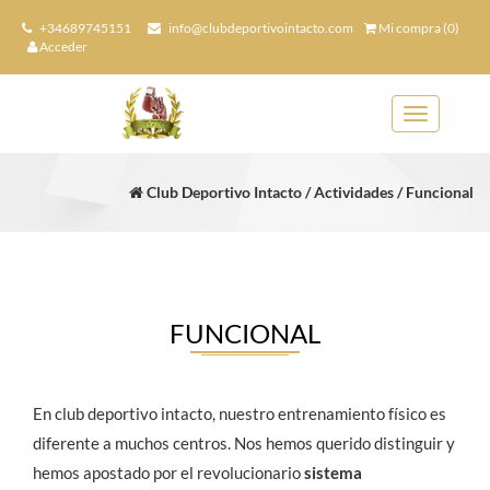
+34689745151
info@clubdeportivointacto.com
Mi compra (0)
Acceder
Toggle
navigation
Club Deportivo Intacto / Actividades / Funcional
FUNCIONAL
En club deportivo intacto, nuestro entrenamiento físico es
diferente a muchos centros. Nos hemos querido distinguir y
hemos apostado por el revolucionario
sistema