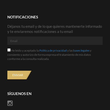
NOTIFICACIONES
Déjanos tu email y de lo que quieres mantenerte informado
y te enviaremos notificaciones a tu email
Email
He
He leído y aceptado la
Política de privacidad
y las
bases legales
y
leído
consiento y autorizo de forma expresa el tratamiento de mis datos
y
conforme a la consulta realizada.
aceptado
la
Política
de
ENVIAR
privacidad
y
las
bases
SÍGUENOS EN
legales
y
consiento
y