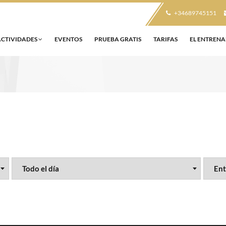
+34689745151
ACTIVIDADES
EVENTOS
PRUEBA GRATIS
TARIFAS
EL ENTREN