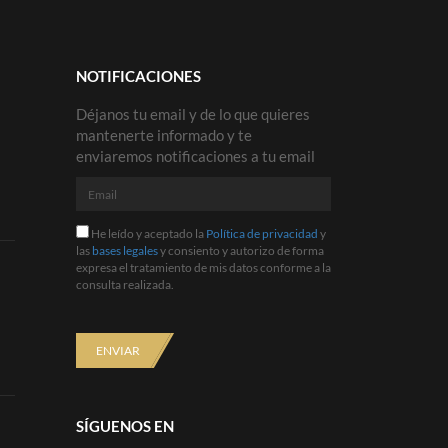
NOTIFICACIONES
Déjanos tu email y de lo que quieres
mantenerte informado y te
enviaremos notificaciones a tu email
Email
He
He leído y aceptado la
Política de privacidad
y
leído
las
bases legales
y consiento y autorizo de forma
y
expresa el tratamiento de mis datos conforme a la
aceptado
consulta realizada.
la
Política
de
privacidad
ENVIAR
y
las
bases
legales
SÍGUENOS EN
y